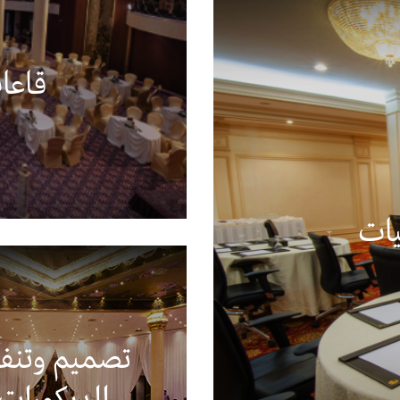
قاعا
يات
تصميم وتنفي
الديكورات