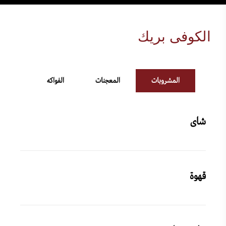
الكوفى بريك
المشروبات
المعجنات
الفواكه
شاى
قهوة