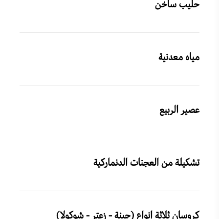
حليب ساخن
مياه معدنية
عصير الربيع
تشكيلة من العجنات الدنماركية
كروسان ثلاثة انواع (جبنة - زعتر - شوكولا)