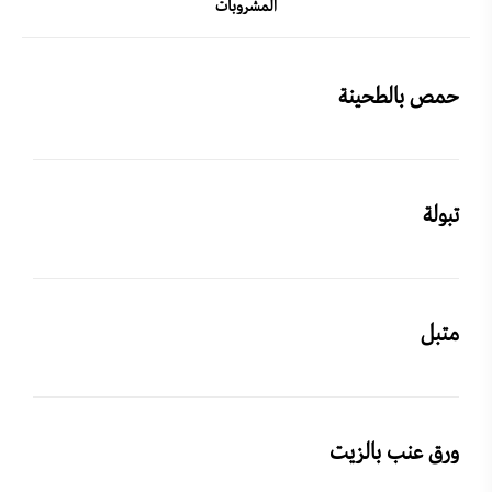
المشروبات
حمص بالطحينة
تبولة
متبل
ورق عنب بالزيت